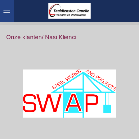
Ga
direct
naar
de
hoofdinhoud
Onze klanten/ Nasi Klienci